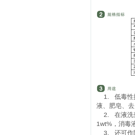
1. 低毒
液、肥皂、去
2. 在液
1wt%，消毒液4
3. 还可